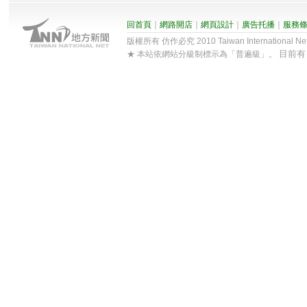
回首頁
｜
網路開店
｜
網頁設計
｜
廣告托播
｜
服務
版權所有 仿作必究 2010 Taiwan International Net Co
目前
★ 本站依網站分級制標示為「普遍級」。