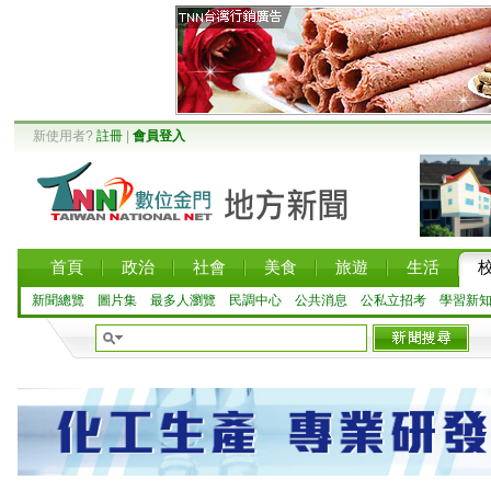
新使用者?
註冊
|
會員登入
首頁
政治
社會
美食
旅遊
生活
新聞總覽
圖片集
最多人瀏覽
民調中心
公共消息
公私立招考
學習新