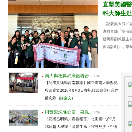
直擊美國醫
科大師生赴密
〔記者吳玉芬／
應教育部「學海
蔡明芬副教授主
實習計劃」，帶領16
南大與祀典武廟簽署合...
TNN
【記者黃緒勳台南報導】國立臺南大學與祀
典武廟於2026年8月3日在祀典武廟舉行合作
備忘錄...(
詳全文
)
用音樂洗滌心靈 嘉鳳...
TNN
〔記者呂明鴻／嘉義報導〕北園國中於7月
28日盛大舉辦「音愛生命・守護兒少・拒毒