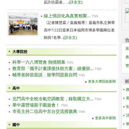
反詐抗霸凌」...(
詳全文
)
線上情誼化為真實相聚...
TNN
〔記者陳慧霖／嘉義報導〕嘉義市私立興華
高中7/22日迎來日本福岡市博多學園兩位老
師與7名學...(
詳全文
)
嘉
大專院校
農
科學一六八博覽會 熱情開幕
TNN
豐
教育部「攜手計畫課後扶助方案」績優頒...
TNN
輔導老師當面談．留學問題親自問
TNN
更多大專院校新聞
高中
北門高中全校冷氣空調教室，錄取國立大...
TNN
華中露營場親子園遊會！
TNN
市長主持二信高中京台交流授旗典
TNN
更多高中新聞
國中