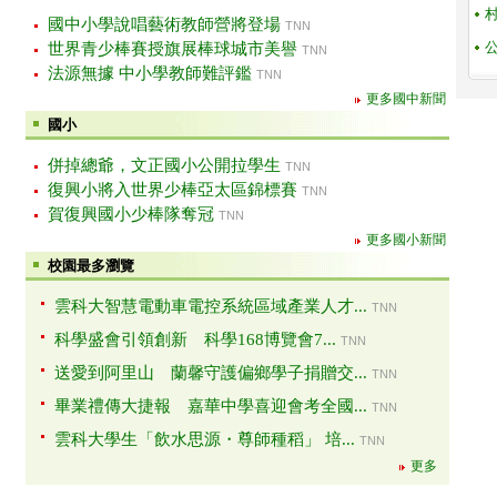
國中小學說唱藝術教師營將登場
TNN
世界青少棒賽授旗展棒球城市美譽
TNN
法源無據 中小學教師難評鑑
TNN
更多國中新聞
國小
併掉總爺，文正國小公開拉學生
TNN
復興小將入世界少棒亞太區錦標賽
TNN
賀復興國小少棒隊奪冠
TNN
更多國小新聞
校園最多瀏覽
雲科大智慧電動車電控系統區域產業人才...
TNN
科學盛會引領創新 科學168博覽會7...
TNN
送愛到阿里山 蘭馨守護偏鄉學子捐贈交...
TNN
畢業禮傳大捷報 嘉華中學喜迎會考全國...
TNN
雲科大學生「飲水思源・尊師種稻」 培...
TNN
更多