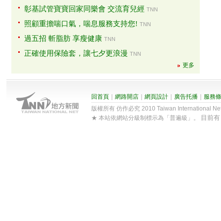
彰基試管寶寶回家同樂會 交流育兒經
TNN
照顧重擔喘口氣，喘息服務支持您!
TNN
過五招 斬脂肪 享瘦健康
TNN
正確使用保險套，讓七夕更浪漫
TNN
更多
回首頁
｜
網路開店
｜
網頁設計
｜
廣告托播
｜
服務
版權所有 仿作必究 2010 Taiwan International Net Co
目前
★ 本站依網站分級制標示為「普遍級」。