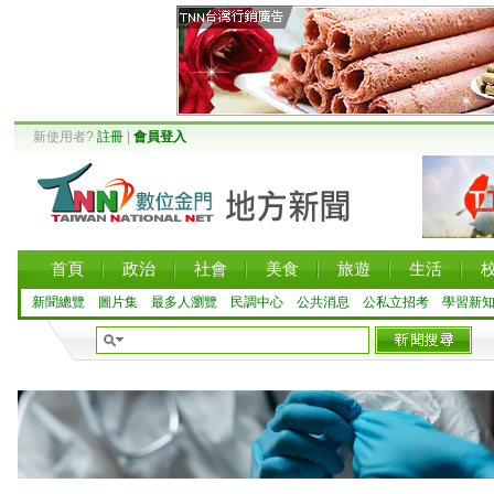
新使用者?
註冊
|
會員登入
首頁
政治
社會
美食
旅遊
生活
新聞總覽
圖片集
最多人瀏覽
民調中心
公共消息
公私立招考
學習新