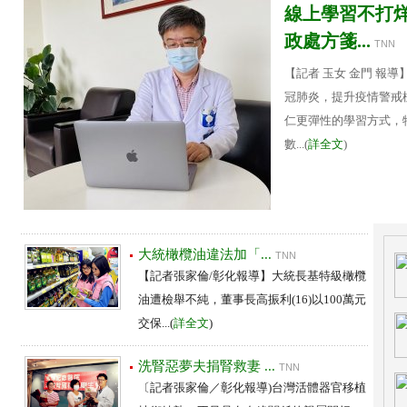
線上學習不打烊
政處方箋...
TNN
【記者 玉女 金門 報
冠肺炎，提升疫情警戒
仁更彈性的學習方式，
數...(
詳全文
)
大統橄欖油違法加「...
TNN
【記者張家倫/彰化報導】大統長基特級橄欖
油遭檢舉不純，董事長高振利(16)以100萬元
交保...(
詳全文
)
洗腎惡夢夫捐腎救妻 ...
TNN
〔記者張家倫／彰化報導)台灣活體器官移植