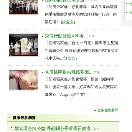
TNN
〔記者張家倫／彰化報導〕國內生產高端微
創手術醫療器材產品的鐿鈦科技(4163)，創
業屆滿2...(
詳全文
)
秀傳行動醫療APP再...
TNN
〔記者張家倫／台北13日電〕國際厚生及翔
生資訊公司 羅政勤總經理到醫院掛號看診要
花半天時...(
詳全文
)
秀傳醫院提供乳癌基因...
TNN
〔記者張家倫／彰化報導〕根據《紐約時
報》發表一篇文章，好萊塢知名女星安潔莉
娜裘莉（Ange...(
詳全文
)
更多健康新聞
健康最多瀏覽
隋棠現身挺公益 呼籲關心長輩骨質健康
TNN