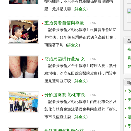
技術純熟，不只是有血緣關係的親屬間捐
贈，尤其是夫妻...(
詳全文
)
重拾長者自信與尊嚴 ...
TNN
〔記者張家倫／彰化報導〕根據資策會MIC
的推估，11年後台灣將正式邁入高齡社會，
而隨著平均...(
詳全文
)
嘉
農
防治鳥蝨橫行蔓延 女...
TNN
〔記者張家倫／台中報導〕時序入夏，紫外
豐
線增強，沙鹿光田綜合醫院皮膚科，門診中
屢見遭鳥蝨叮咬...(
詳全文
)
分齡游泳賽 彰化市長...
TNN
〔記者張家倫／彰化報導〕由彰化市公所及
彰化市體育會游泳委員會共同主辦的「彰化
市市長盃暨主委...(
詳全文
)
鐿鈦捐贈骨板做公益 ...