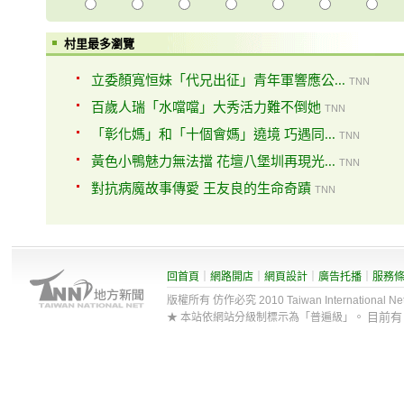
村里最多瀏覽
立委顏寬恒妹「代兄出征」青年軍響應公...
TNN
百歲人瑞「水噹噹」大秀活力難不倒她
TNN
「彰化媽」和「十個會媽」遶境 巧遇同...
TNN
黃色小鴨魅力無法擋 花壇八堡圳再現光...
TNN
對抗病魔故事傳愛 王友良的生命奇蹟
TNN
回首頁
｜
網路開店
｜
網頁設計
｜
廣告托播
｜
服務
版權所有 仿作必究 2010 Taiwan International Net Co
目前
★ 本站依網站分級制標示為「普遍級」。