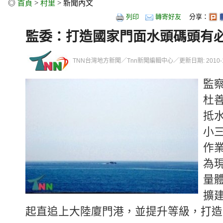
◎
首頁
>
村里
> 新聞內文
列印
轉寄好友
分享：
監委：打造國家門面水頭碼頭有
TNN台灣地方新聞／Tnn新聞編輯中心／更新日期: 2010-11-1
監
杜
抵
小
作
為
量
擴
起直追上大陸廈門港，並提升等級，打造