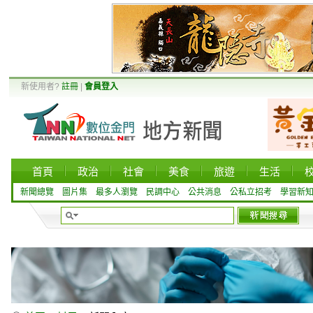
新使用者?
註冊
|
會員登入
首頁
政治
社會
美食
旅遊
生活
新聞總覽
圖片集
最多人瀏覽
民調中心
公共消息
公私立招考
學習新