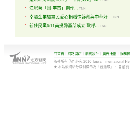
江屘菊「圓·宇宙」創作...
TNN
幸陽企業楊璽民愛心捐贈快篩劑與中華好...
TNN
新住民黨6/11南投縣黨部成立 歡呼...
TNN
回首頁
｜
網路開店
｜
網頁設計
｜
廣告托播
｜
服務
版權所有 仿作必究 2010 Taiwan International Net Co
目前
★ 本站依網站分級制標示為「普遍級」。