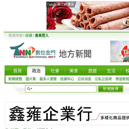
新使用者?
註冊
|
會員登入
首頁
政治
社會
美食
旅遊
生活
新聞總覽
圖片集
最多人瀏覽
民調中心
公共消息
公私立招考
學習新