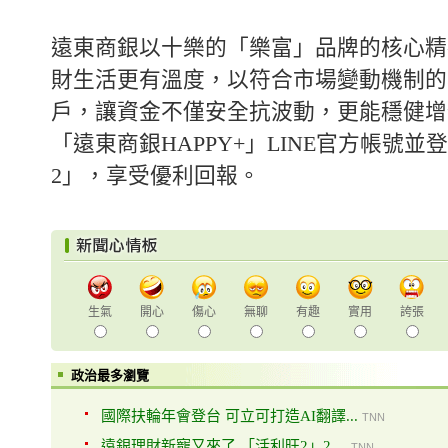
遠東商銀以十樂的「樂富」品牌的核心精
財生活更有溫度，以符合市場變動機制的
戶，讓資金不僅安全抗波動，更能穩健增
「遠東商銀HAPPY+」LINE官方帳號並
2」，享受優利回報。
生氣
開心
傷心
無聊
有趣
實用
誇張
政治最多瀏覽
國際扶輪年會登台 可立可打造AI翻譯...
TNN
遠銀理財新寵又來了 「活利旺2」2....
TNN