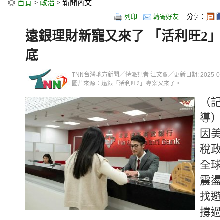
◎
首頁
>
政治
> 新聞內文
列印
轉寄好友
分享：
遠銀理財新寵又來了 「活利旺2」
底
TNN台灣地方新聞／特派記者 江文賓／更新日期: 2025-05-03
圖片來源：遠銀「活利旺2」專案又來了。
（記
導
因
稅
全
震
找
撐